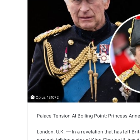
l
Oplus_131072
Palace Tension At Boiling Point: Princess A
London, U.K. — In a revelation that has left Br
straight-talking sister of King Charles III, h