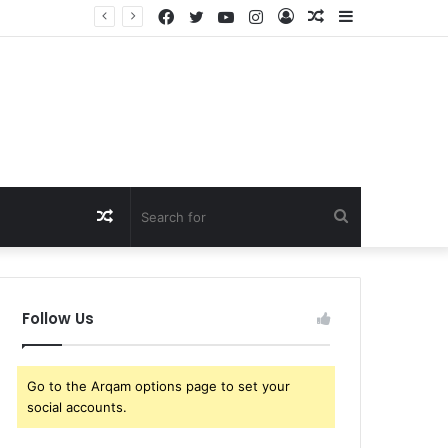
Facebook
Twitter
YouTube
Instagram
Log
Random
Sidebar
Just In: Tennis Fans Left Confused as Carlos Alcaraz Considers Drastic Action After Request He Has Ignored for Two Years
In
Article
Random
Search
Article
for
Follow Us
Go to the Arqam options page to set your
social accounts.