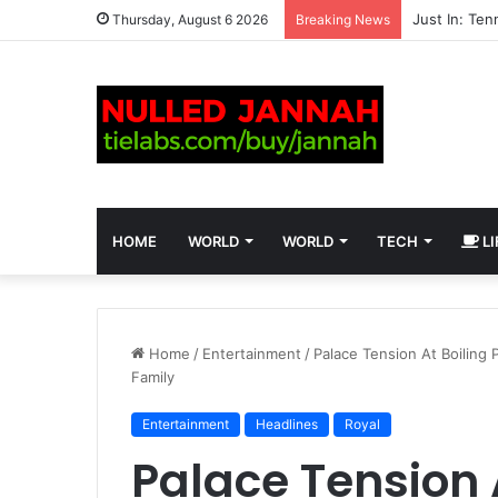
Thursday, August 6 2026
Breaking News
HOME
WORLD
WORLD
TECH
LI
Home
/
Entertainment
/
Palace Tension At Boiling
Family
Entertainment
Headlines
Royal
Palace Tension A