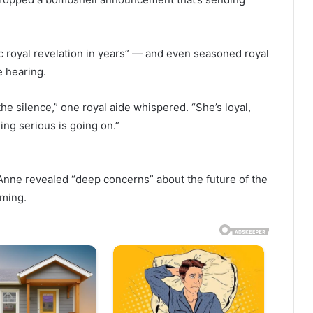
ic royal revelation in years” — and even seasoned royal
e hearing.
e silence,” one royal aide whispered. “She’s loyal,
ing serious is going on.”
 Anne revealed “deep concerns” about the future of the
oming.