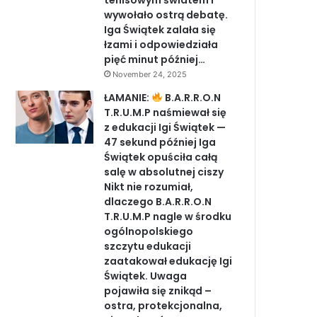
tenisowym światem i
wywołało ostrą debatę.
Iga Świątek zalała się
łzami i odpowiedziała
pięć minut później…
November 24, 2025
ŁAMANIE:
B.A.R.R.O.N
T.R.U.M.P naśmiewał się
z edukacji Igi Świątek —
47 sekund później Iga
Świątek opuściła całą
salę w absolutnej ciszy
Nikt nie rozumiał,
dlaczego B.A.R.R.O.N
T.R.U.M.P nagle w środku
ogólnopolskiego
szczytu edukacji
zaatakował edukację Igi
Świątek. Uwaga
pojawiła się znikąd –
ostra, protekcjonalna,