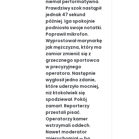
niemal performatywna.
Prawdziwy szok nastąpił
jednak 47 sekund
później. Iga spokojnie
podniosła swoje notatki.
Poprawił mikrofon.
Wyprostował marynarkę
jak mężczyzna, który ma
zamiar zmienić się z
grzecznego sportowca
w precyzyjnego
operatora. Następnie
wygłosił jedno zdanie,
które uderzyło mocniej,
niż ktokolwiek się
spodziewał. Pokój
zamarł. Reporterzy
przestali pisać.
Operatorzy kamer
wstrzymali oddech.
Nawet moderator
znieruchomiał — bo