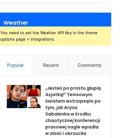
Weather
You need to set the Weather API Key in the theme
options page > Integrations.
Popular
Recent
Comments
„Jesteś po prostu głupią
Azjatką!” Tenisowym
światem wstrząsnęło po
tym, jak Aryna
Sabalenka w środku
chaotycznej konferencji
prasowej nagle wpadła
w złość i obrzuciła