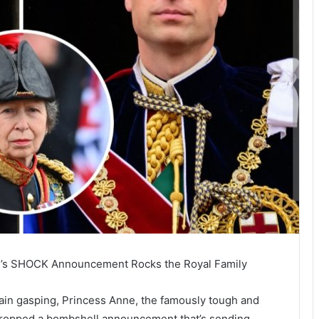
nne’s SHOCK Announcement Rocks the Royal Family
itain gasping, Princess Anne, the famously tough and
as dropped a bombshell announcement that’s sending