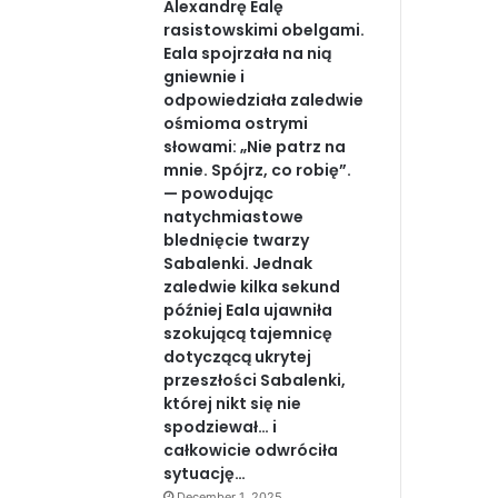
Alexandrę Ealę
rasistowskimi obelgami.
Eala spojrzała na nią
gniewnie i
odpowiedziała zaledwie
ośmioma ostrymi
słowami: „Nie patrz na
mnie. Spójrz, co robię”.
— powodując
natychmiastowe
blednięcie twarzy
Sabalenki. Jednak
zaledwie kilka sekund
później Eala ujawniła
szokującą tajemnicę
dotyczącą ukrytej
przeszłości Sabalenki,
której nikt się nie
spodziewał… i
całkowicie odwróciła
sytuację…
December 1, 2025