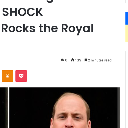
s SHOCK
ocks the Royal
0
139
2 minutes read
ontakte
Odnoklassniki
Pocket