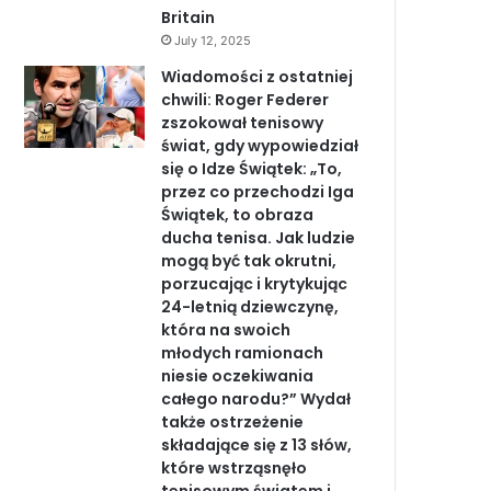
Britain
July 12, 2025
Wiadomości z ostatniej
chwili: Roger Federer
zszokował tenisowy
świat, gdy wypowiedział
się o Idze Świątek: „To,
przez co przechodzi Iga
Świątek, to obraza
ducha tenisa. Jak ludzie
mogą być tak okrutni,
porzucając i krytykując
24-letnią dziewczynę,
która na swoich
młodych ramionach
niesie oczekiwania
całego narodu?” Wydał
także ostrzeżenie
składające się z 13 słów,
które wstrząsnęło