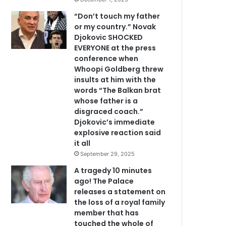
“Don’t touch my father
or my country.” Novak
Djokovic SHOCKED
EVERYONE at the press
conference when
Whoopi Goldberg threw
insults at him with the
words “The Balkan brat
whose father is a
disgraced coach.”
Djokovic’s immediate
explosive reaction said
it all
September 29, 2025
A tragedy 10 minutes
ago! The Palace
releases a statement on
the loss of a royal family
member that has
touched the whole of