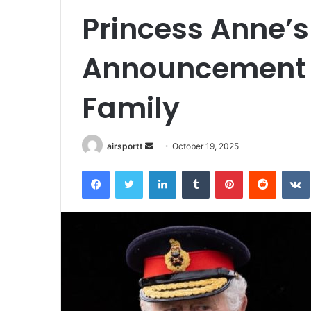
Princess Anne’
Announcement R
Family
airsportt
S
October 19, 2025
e
Facebook
Twitter
LinkedIn
Tumblr
Pinterest
Reddit
VK
n
d
a
n
e
m
a
i