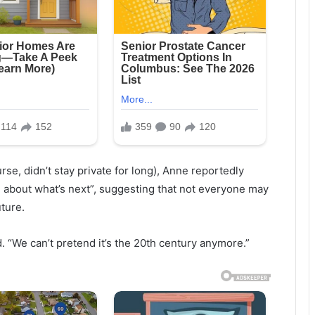
rse, didn’t stay private for long), Anne reportedly
th about what’s next”, suggesting that not everyone may
uture.
. “We can’t pretend it’s the 20th century anymore.”