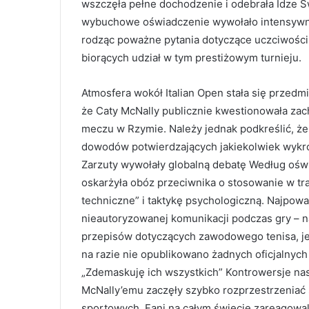
wszczęła pełne dochodzenie i odebrała Idze 
wybuchowe oświadczenie wywołało intensywn
rodząc poważne pytania dotyczące uczciwośc
biorących udział w tym prestiżowym turnieju.
Atmosfera wokół Italian Open stała się przedmi
że ​​Caty McNally publicznie kwestionowała za
meczu w Rzymie. Należy jednak podkreślić, ż
dowodów potwierdzających jakiekolwiek wykro
Zarzuty wywołały globalną debatę Według ośw
oskarżyła obóz przeciwnika o stosowanie w tra
techniczne” i taktykę psychologiczną. Najpow
nieautoryzowanej komunikacji podczas gry – 
przepisów dotyczących zawodowego tenisa, je
na razie nie opublikowano żadnych oficjalny
„Zdemaskuję ich wszystkich” Kontrowersje nas
McNally’emu zaczęły szybko rozprzestrzeniać 
sportowych. Fani na całym świecie zareagowali