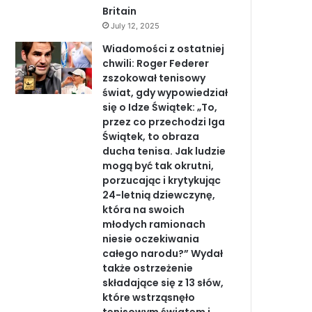
Britain
July 12, 2025
Wiadomości z ostatniej
chwili: Roger Federer
zszokował tenisowy
świat, gdy wypowiedział
się o Idze Świątek: „To,
przez co przechodzi Iga
Świątek, to obraza
ducha tenisa. Jak ludzie
mogą być tak okrutni,
porzucając i krytykując
24-letnią dziewczynę,
która na swoich
młodych ramionach
niesie oczekiwania
całego narodu?” Wydał
także ostrzeżenie
składające się z 13 słów,
które wstrząsnęło