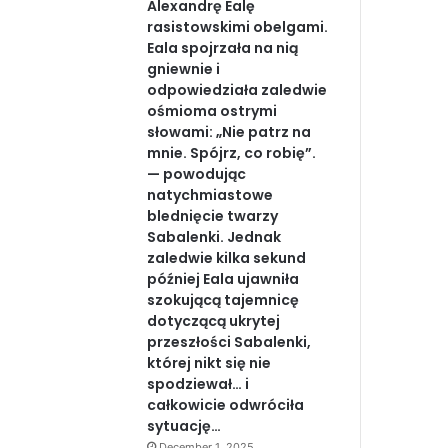
Alexandrę Ealę
rasistowskimi obelgami.
Eala spojrzała na nią
gniewnie i
odpowiedziała zaledwie
ośmioma ostrymi
słowami: „Nie patrz na
mnie. Spójrz, co robię”.
— powodując
natychmiastowe
blednięcie twarzy
Sabalenki. Jednak
zaledwie kilka sekund
później Eala ujawniła
szokującą tajemnicę
dotyczącą ukrytej
przeszłości Sabalenki,
której nikt się nie
spodziewał… i
całkowicie odwróciła
sytuację…
December 1, 2025