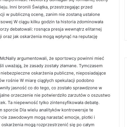
eju. Inni bronili Świątka, przestrzegając przed
acji w publiczną ocenę, zanim nie zostaną ustalone
sowej W ciągu kilku godzin ta historia zdominowała
rzy debatowali: rosnąca presja wewnątrz elitarnej
ji oraz jak oskarżenia mogą wpłynąć na reputację
cy McNally argumentowali, że sportowcy powinni mieć
śli uważają, że zasady zostały złamane. Tymczasem
 niebezpieczne oskarżenia publiczne, nieposiadające
w rośnie W miarę ciągłych spekulacji podobno
ewniły jasność co do tego, co zostało sprawdzone w
cjalne orzeczenie nie potwierdziło zarzutów o oszustwo
ek. Ta niepewność tylko zintensyfikowała debatę.
sporcie Dla wielu analityków kontrowersje te
rcie zawodowym mogą narastać emocje, plotki i
 oskarżenia mogą rozprzestrzenić się po całym