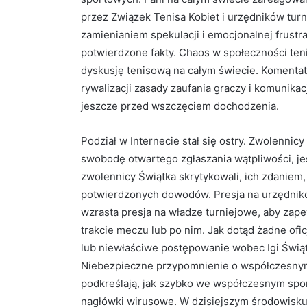
przez Związek Tenisa Kobiet i urzędników turni
zamienianiem spekulacji i emocjonalnej frustr
potwierdzone fakty. Chaos w społeczności teni
dyskusję tenisową na całym świecie. Komentato
rywalizacji zasady zaufania graczy i komunikac
jeszcze przed wszczęciem dochodzenia.
Podział w Internecie stał się ostry. Zwolenni
swobodę otwartego zgłaszania wątpliwości, je
zwolennicy Świątka skrytykowali, ich zdaniem,
potwierdzonych dowodów. Presja na urzędnikó
wzrasta presja na władze turniejowe, aby zap
trakcie meczu lub po nim. Jak dotąd żadne ofi
lub niewłaściwe postępowanie wobec Igi Świąt
Niebezpieczne przypomnienie o współczesnym 
podkreślają, jak szybko we współczesnym spo
nagłówki wirusowe. W dzisiejszym środowisku