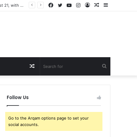
Facebook
Twitter
YouTube
Instagram
Log
Random
Sidebar
Just In: Tennis Fans Left Speechless as Alex Eala’s Remarkable Rise Continues at Just 21, with Major Sponsorships and Huge Career Earnings Revealed in Stunning Fin…
In
Article
Random
Search
Article
for
Follow Us
Go to the Arqam options page to set your
social accounts.