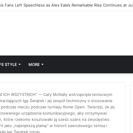
FE STYLE
MORE
ICH WSZYSTKICH” — Caty McNally wstrząsnęła tenisowym
rżających Igę Świątek i jej zespół techniczny o stosowanie
j podczas meczu podczas turnieju Rome Open. Twierdzi, że jej
oryzowanego urządzenia komunikacyjnego, aby otrzymywać
m, które rzekomo kosztowało ją sześć szans na zwycięstwo.
nt jako „największą plamę” w historii zawodowego tenisa i
iła Igę Świątek tytułu…