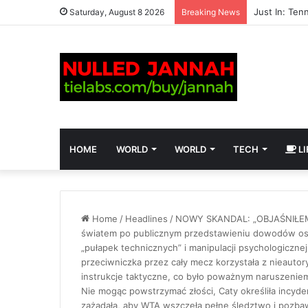
Saturday, August 8 2026
Breaking News
HOME
WORLD
WORLD
TECH
LI
Home
/
Headlines
/
NOWY SKANDAL: „OBJAŚNIŁEM 
światem po publicznym przedstawieniu dowodów oska
„pułapek technicznych” i manipulacji psychologiczne
przeciwniczka przez cały mecz korzystała z nieaut
instrukcje taktyczne, co było poważnym naruszenie
Nie mogąc powstrzymać złości, Caty określiła incyde
zażądała, aby WTA wszczęła pełne śledztwo i pozbaw