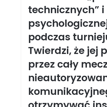
technicznych” i
psychologiczne
podczas turnie
Twierdzi, że jej
przez cały mecz
nieautoryzowan
komunikacyjne
otrzymywać inst