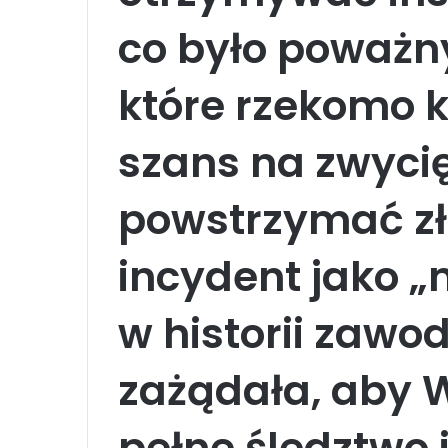
co było poważ
które rzekomo k
szans na zwyci
powstrzymać zło
incydent jako 
w historii zawo
zażądała, aby 
pełne śledztwo 