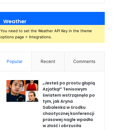
Weather
You need to set the Weather API Key in the theme
options page > Integrations.
Popular
Recent
Comments
„Jesteś po prostu głupią
Azjatką!” Tenisowym
światem wstrząsnęło po
tym, jak Aryna
Sabalenka w środku
chaotycznej konferencji
prasowej nagle wpadła
w złość i obrzuciła