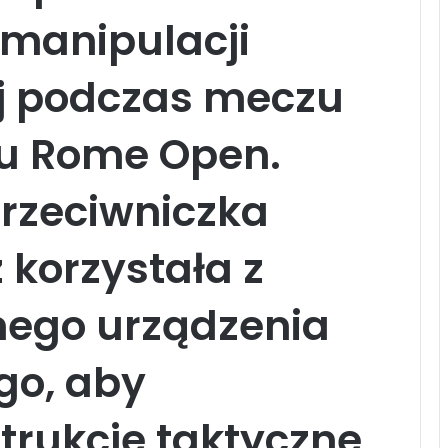
 manipulacji
j podczas meczu
ju Rome Open.
 przeciwniczka
 korzystała z
ego urządzenia
go, aby
rukcje taktyczne,