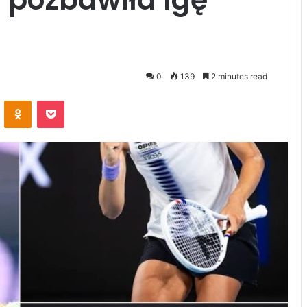
0
139
2 minutes read
ontakte
Odnoklassniki
Pocket