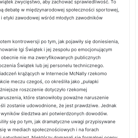
Świątek zwycięstwo, aby zachować sprawiedliwość. To
ą debatę w międzynarodowej społeczności sportowej,
i i etyki zawodowej wśród młodych zawodników
otem kontrowersji po tym, jak pojawiły się doniesienia,
chowanie Igi Świątek i jej zespołu po emocjonującym
e obecnie nie ma zweryfikowanych publicznych
czenia Świątek lub jej personelu technicznego.
iadczeń krążących w Internecie McNally rzekomo
kcie meczu czegoś, co określiła jako „pułapki
ażniejsze roszczenie dotyczyło rzekomej
naruszenia, które stanowiłoby poważne naruszenie
śli zostanie udowodnione, że jest prawdziwe. Jednak
ch wyników śledztwa ani potwierdzonych dowodów.
iliły się po tym, jak dramatyczne uwagi przypisywane
się w mediach społecznościowych i na forach
 natychmiast. Niektórzy domagali się formalnej oceny