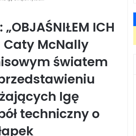
 „OBJAŚNIŁEM ICH
 Caty McNally
enisowym światem
przedstawieniu
żających Igę
spół techniczny o
łapek