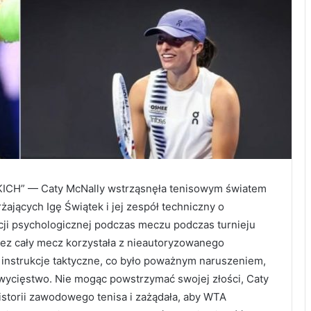
H” — Caty McNally wstrząsnęła tenisowym światem
jących Igę Świątek i jej zespół techniczny o
cji psychologicznej podczas meczu podczas turnieju
zez cały mecz korzystała z nieautoryzowanego
instrukcje taktyczne, co było poważnym naruszeniem,
wycięstwo. Nie mogąc powstrzymać swojej złości, Caty
historii zawodowego tenisa i zażądała, aby WTA