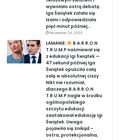
tenisowym światem i
wywołało ostrą debatę.
Iga Świątek zalała się
łzami i odpowiedziała
pięć minut później…
November 24, 2025
ŁAMANIE:
B.A.R.R.O.N
T.R.U.M.P naśmiewał się
z edukacji Igi Świątek —
47 sekund później Iga
Świątek opuściła całą
salę w absolutnej ciszy
Nikt nie rozumiał,
dlaczego B.A.R.R.O.N
T.R.U.M.P nagle w środku
ogólnopolskiego
szczytu edukacji
zaatakował edukację Igi
Świątek. Uwaga
pojawiła się znikąd –
ostra, protekcjonalna,