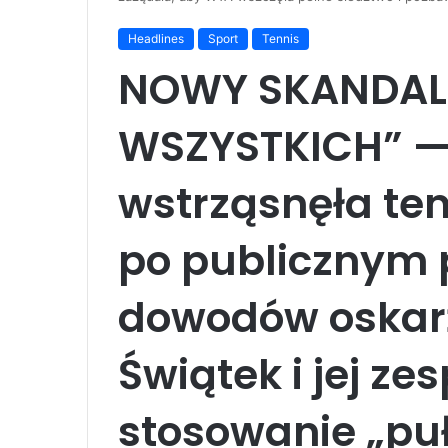
Headlines
Sport
Tennis
NOWY SKANDAL:
WSZYSTKICH” —
wstrząsnęła t
po publicznym 
dowodów oskar
Świątek i jej ze
stosowanie „pu