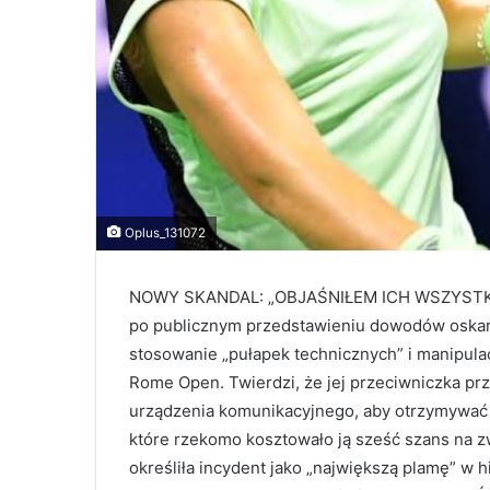
Oplus_131072
NOWY SKANDAL: „OBJAŚNIŁEM ICH WSZYSTKIC
po publicznym przedstawieniu dowodów oskarża
stosowanie „pułapek technicznych” i manipula
Rome Open. Twierdzi, że jej przeciwniczka pr
urządzenia komunikacyjnego, aby otrzymywać 
które rzekomo kosztowało ją sześć szans na z
określiła incydent jako „największą plamę” w 