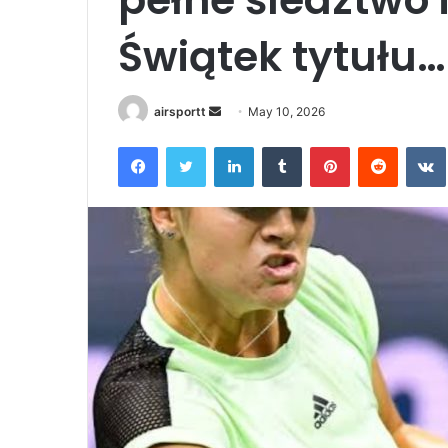
Świątek tytułu…
airsportt
S
May 10, 2026
e
Facebook
Twitter
LinkedIn
Tumblr
Pinterest
Reddit
VK
n
d
a
n
e
m
a
i
l