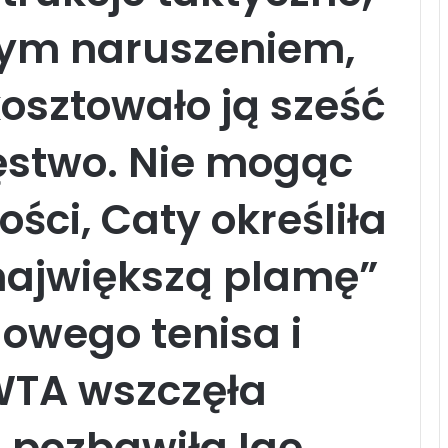
nym naruszeniem,
osztowało ją sześć
ęstwo. Nie mogąc
ści, Caty określiła
„największą plamę”
dowego tenisa i
WTA wszczęła
i pozbawiła Igę