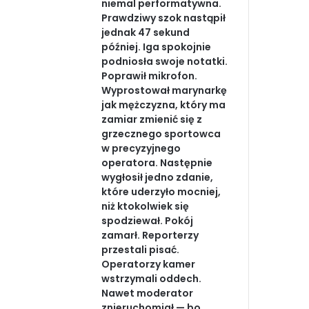
niemal performatywna.
Prawdziwy szok nastąpił
jednak 47 sekund
później. Iga spokojnie
podniosła swoje notatki.
Poprawił mikrofon.
Wyprostował marynarkę
jak mężczyzna, który ma
zamiar zmienić się z
grzecznego sportowca
w precyzyjnego
operatora. Następnie
wygłosił jedno zdanie,
które uderzyło mocniej,
niż ktokolwiek się
spodziewał. Pokój
zamarł. Reporterzy
przestali pisać.
Operatorzy kamer
wstrzymali oddech.
Nawet moderator
znieruchomiał — bo