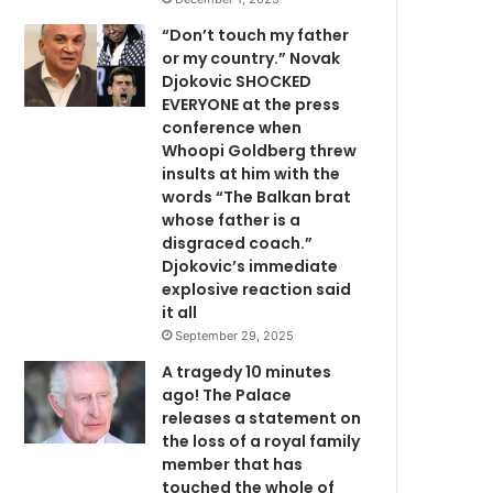
“Don’t touch my father
or my country.” Novak
Djokovic SHOCKED
EVERYONE at the press
conference when
Whoopi Goldberg threw
insults at him with the
words “The Balkan brat
whose father is a
disgraced coach.”
Djokovic’s immediate
explosive reaction said
it all
September 29, 2025
A tragedy 10 minutes
ago! The Palace
releases a statement on
the loss of a royal family
member that has
touched the whole of