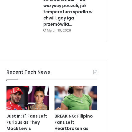
wszyscy poczuli, jak
temperatura spadła w
chwili, gdy Iga
przemówiła…
March 10, 2026
Recent Tech News
Just In: F1 Fans Left
BREAKING: Filipino
Furious as They
Fans Left
Mock Lewis
Heartbroken as