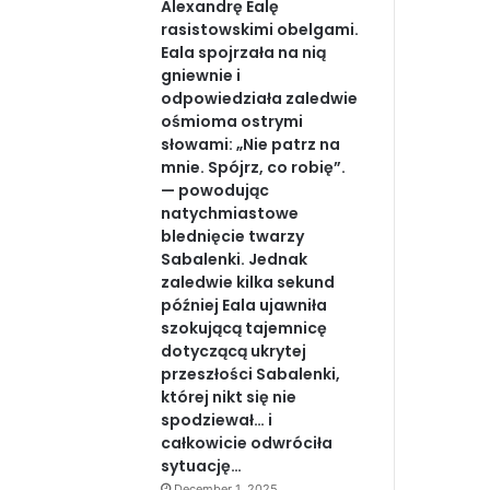
Alexandrę Ealę
rasistowskimi obelgami.
Eala spojrzała na nią
gniewnie i
odpowiedziała zaledwie
ośmioma ostrymi
słowami: „Nie patrz na
mnie. Spójrz, co robię”.
— powodując
natychmiastowe
blednięcie twarzy
Sabalenki. Jednak
zaledwie kilka sekund
później Eala ujawniła
szokującą tajemnicę
dotyczącą ukrytej
przeszłości Sabalenki,
której nikt się nie
spodziewał… i
całkowicie odwróciła
sytuację…
December 1, 2025