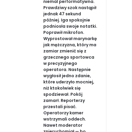
niemal performatywna.
Prawdziwy szok nastąpił
jednak 47 sekund
później. Iga spokojnie
podniosła swoje notatki.
Poprawił mikrofon.
Wyprostował marynarkę
jak mężczyzna, który ma
zamiar zmienić się z
grzecznego sportowca
w precyzyjnego
operatora. Następnie
wygłosił jedno zdanie,
które uderzyło mocniej,
niż ktokolwiek się
spodziewał. Pokój
zamarł. Reporterzy
przestali pisać.
Operatorzy kamer
wstrzymali oddech.
Nawet moderator
znieruchomiał — bo