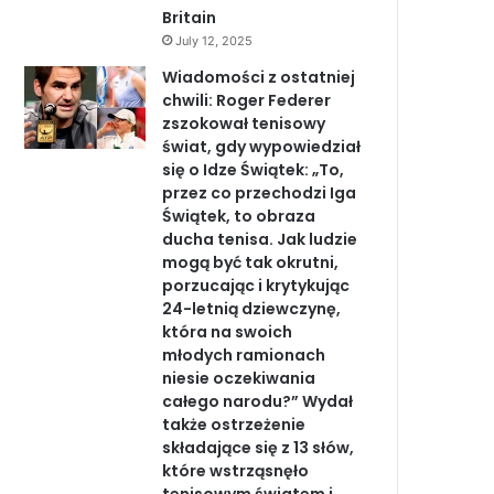
Britain
July 12, 2025
Wiadomości z ostatniej
chwili: Roger Federer
zszokował tenisowy
świat, gdy wypowiedział
się o Idze Świątek: „To,
przez co przechodzi Iga
Świątek, to obraza
ducha tenisa. Jak ludzie
mogą być tak okrutni,
porzucając i krytykując
24-letnią dziewczynę,
która na swoich
młodych ramionach
niesie oczekiwania
całego narodu?” Wydał
także ostrzeżenie
składające się z 13 słów,
które wstrząsnęło