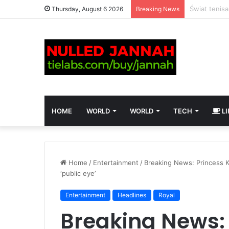
Thursday, August 6 2026
Breaking News
HOME
WORLD
WORLD
TECH
LI
Home
/
Entertainment
/
Breaking News: Princess K
‘public eye’
Entertainment
Headlines
Royal
Breaking News: 