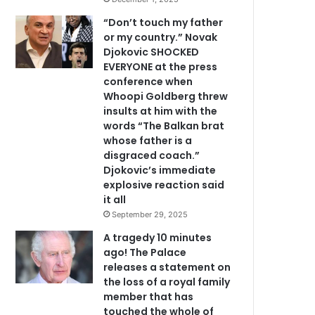
“Don’t touch my father
or my country.” Novak
Djokovic SHOCKED
EVERYONE at the press
conference when
Whoopi Goldberg threw
insults at him with the
words “The Balkan brat
whose father is a
disgraced coach.”
Djokovic’s immediate
explosive reaction said
it all
September 29, 2025
A tragedy 10 minutes
ago! The Palace
releases a statement on
the loss of a royal family
member that has
touched the whole of