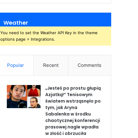
Weather
You need to set the Weather API Key in the theme
options page > Integrations.
Popular
Recent
Comments
„Jesteś po prostu głupią
Azjatką!” Tenisowym
światem wstrząsnęło po
tym, jak Aryna
Sabalenka w środku
chaotycznej konferencji
prasowej nagle wpadła
w złość i obrzuciła