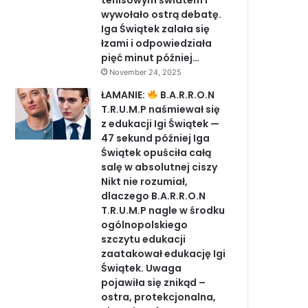
tenisowym światem i
wywołało ostrą debatę.
Iga Świątek zalała się
łzami i odpowiedziała
pięć minut później…
November 24, 2025
ŁAMANIE:
B.A.R.R.O.N
T.R.U.M.P naśmiewał się
z edukacji Igi Świątek —
47 sekund później Iga
Świątek opuściła całą
salę w absolutnej ciszy
Nikt nie rozumiał,
dlaczego B.A.R.R.O.N
T.R.U.M.P nagle w środku
ogólnopolskiego
szczytu edukacji
zaatakował edukację Igi
Świątek. Uwaga
pojawiła się znikąd –
ostra, protekcjonalna,