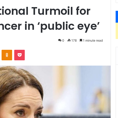
onal Turmoil for
cer in ‘public eye’
0
178
1 minute read
ontakte
Odnoklassniki
Pocket