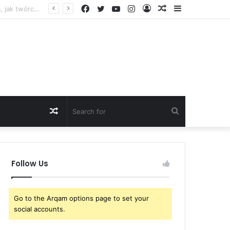
Facebook
Twitter
YouTube
Instagram
Log
Random
Sidebar
Just In: F1 Fans Left Furious as They Mock Lewis Hamilton’s New Romantic Gesture for Kim Kardashian After It Sparks Scrutiny – ‘It’s Called…
In
Article
Random
Search
Article
for
Follow Us
Go to the Arqam options page to set your
social accounts.