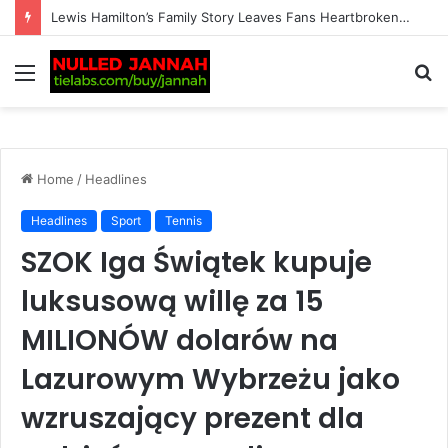
Just In: Tennis Fans Left Stunned as Andy Murray Makes a Shocking Revelation About His Children, Raising a Major Concern That Has Everyone Worried
Menu
S
fo
Home
/
Headlines
Headlines
Sport
Tennis
SZOK Iga Świątek kupuje
luksusową willę za 15
MILIONÓW dolarów na
Lazurowym Wybrzeżu jako
wzruszający prezent dla