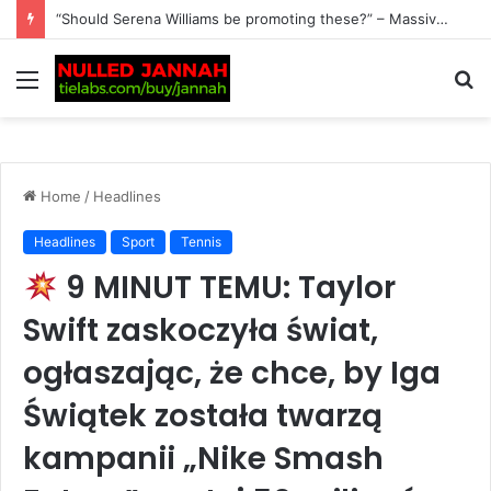
BREAKING: Alex Eala Leaves Filipino Fans on an Emotional Rollercoaster After Revealing Her Latest Fitness Update Following Ankle Scare, as She Opens Up About Her…
Menu
S
fo
Home
/
Headlines
Headlines
Sport
Tennis
9 MINUT TEMU: Taylor
Swift zaskoczyła świat,
ogłaszając, że chce, by Iga
Świątek została twarzą
kampanii „Nike Smash