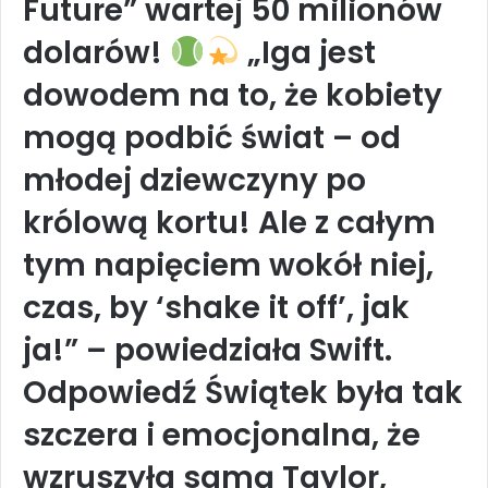
Future” wartej 50 milionów
dolarów!
„Iga jest
dowodem na to, że kobiety
mogą podbić świat – od
młodej dziewczyny po
królową kortu! Ale z całym
tym napięciem wokół niej,
czas, by ‘shake it off’, jak
ja!” – powiedziała Swift.
Odpowiedź Świątek była tak
szczera i emocjonalna, że
wzruszyła samą Taylor,