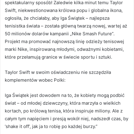
spektakularny sposób! Zaledwie kilka minut temu Taylor
Swift, niekwestionowana królowa popu i globalna ikona,
ogłosiła, że chciałaby, aby Iga Świątek – najlepsza
tenisistka świata – została główną twarzą nowej, wartej aż
50 milionów dolarów kampanii „Nike Smash Future”.
Projekt ma promować najnowszą linię odzieży tenisowej
marki Nike, inspirowaną młodymi, odważnymi kobietami,
które przełamują granice w świecie sportu i sztuki.
Taylor Swift w swoim oświadczeniu nie szczędziła
komplementów wobec Polki:
Iga Świątek jest dowodem na to, że kobiety mogą podbić
świat – od młodej dziewczyny, która marzyła o wielkich
kortach, po królową tenisa, która inspiruje miliony. Ale z
całym tym napięciem i presją wokół niej, nadszedł czas, by
‘shake it off’, jak ja to robię po każdej burzy.”