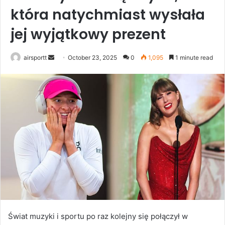
która natychmiast wysłała
jej wyjątkowy prezent
airsportt
S
October 23, 2025
0
1,095
1 minute read
e
n
d
a
n
e
m
a
i
l
Świat muzyki i sportu po raz kolejny się połączył w