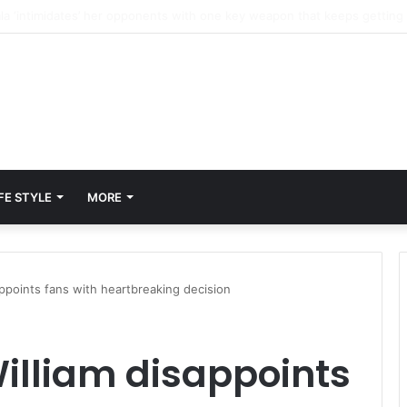
FE STYLE
MORE
sappoints fans with heartbreaking decision
William disappoints