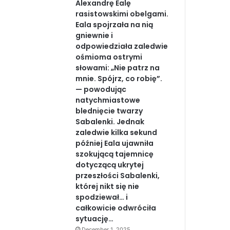
Alexandrę Ealę
rasistowskimi obelgami.
Eala spojrzała na nią
gniewnie i
odpowiedziała zaledwie
ośmioma ostrymi
słowami: „Nie patrz na
mnie. Spójrz, co robię”.
— powodując
natychmiastowe
blednięcie twarzy
Sabalenki. Jednak
zaledwie kilka sekund
później Eala ujawniła
szokującą tajemnicę
dotyczącą ukrytej
przeszłości Sabalenki,
której nikt się nie
spodziewał… i
całkowicie odwróciła
sytuację…
December 1, 2025