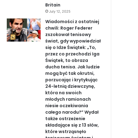
Britain
July 12, 2025
Wiadomości z ostatniej
chwili: Roger Federer
zszokował tenisowy
świat, gdy wypowiedział
się o Idze Świątek: „To,
przez co przechodzi Iga
Świątek, to obraza
ducha tenisa. Jak ludzie
mogą być tak okrutni,
porzucając i krytykując
24-letnią dziewczynę,
która na swoich
młodych ramionach
niesie oczekiwania
całego narodu?” Wydał
także ostrzeżenie
składające się z 13 słów,
które wstrząsnęło