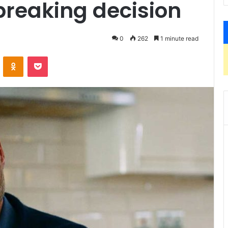
breaking decision
0
262
1 minute read
ontakte
Odnoklassniki
Pocket