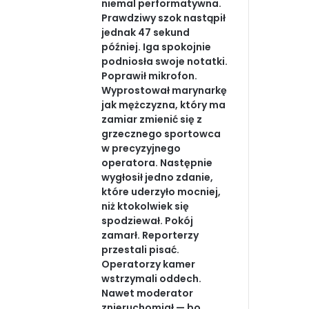
niemal performatywna.
Prawdziwy szok nastąpił
jednak 47 sekund
później. Iga spokojnie
podniosła swoje notatki.
Poprawił mikrofon.
Wyprostował marynarkę
jak mężczyzna, który ma
zamiar zmienić się z
grzecznego sportowca
w precyzyjnego
operatora. Następnie
wygłosił jedno zdanie,
które uderzyło mocniej,
niż ktokolwiek się
spodziewał. Pokój
zamarł. Reporterzy
przestali pisać.
Operatorzy kamer
wstrzymali oddech.
Nawet moderator
znieruchomiał — bo