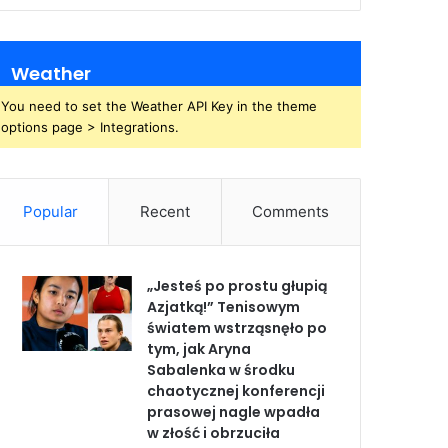
Weather
You need to set the Weather API Key in the theme
options page > Integrations.
Popular
Recent
Comments
„Jesteś po prostu głupią
Azjatką!” Tenisowym
światem wstrząsnęło po
tym, jak Aryna
Sabalenka w środku
chaotycznej konferencji
prasowej nagle wpadła
w złość i obrzuciła