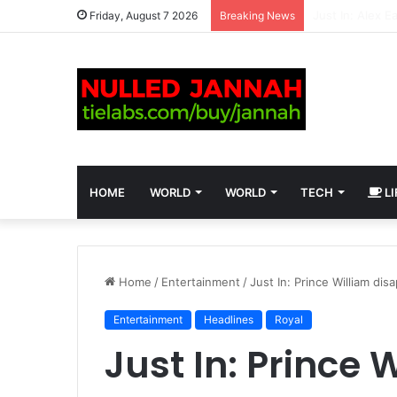
Friday, August 7 2026
Breaking News
HOME
WORLD
WORLD
TECH
LI
Home
/
Entertainment
/
Just In: Prince William di
Entertainment
Headlines
Royal
Just In: Prince 