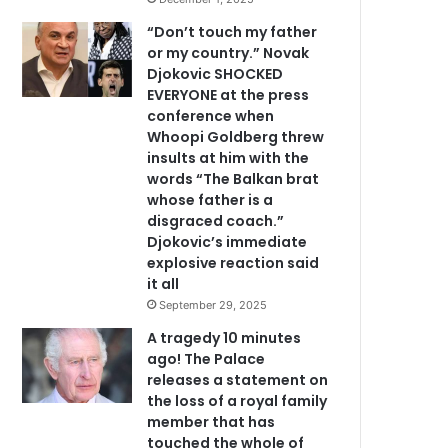
“Don’t touch my father
or my country.” Novak
Djokovic SHOCKED
EVERYONE at the press
conference when
Whoopi Goldberg threw
insults at him with the
words “The Balkan brat
whose father is a
disgraced coach.”
Djokovic’s immediate
explosive reaction said
it all
September 29, 2025
A tragedy 10 minutes
ago! The Palace
releases a statement on
the loss of a royal family
member that has
touched the whole of