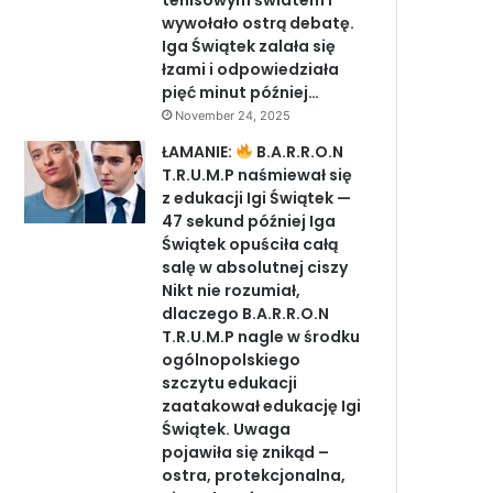
tenisowym światem i
wywołało ostrą debatę.
Iga Świątek zalała się
łzami i odpowiedziała
pięć minut później…
November 24, 2025
ŁAMANIE:
B.A.R.R.O.N
T.R.U.M.P naśmiewał się
z edukacji Igi Świątek —
47 sekund później Iga
Świątek opuściła całą
salę w absolutnej ciszy
Nikt nie rozumiał,
dlaczego B.A.R.R.O.N
T.R.U.M.P nagle w środku
ogólnopolskiego
szczytu edukacji
zaatakował edukację Igi
Świątek. Uwaga
pojawiła się znikąd –
ostra, protekcjonalna,