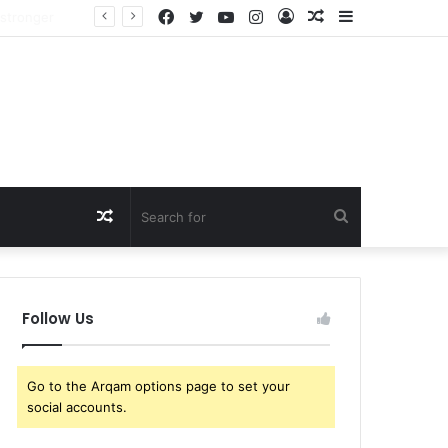
Facebook
Twitter
YouTube
Instagram
Log
Random
Sidebar
Just In: Lewis Hamilton Turns Kim Kardashian’s Entire View of Their Relationship Upside Down with One Unexpected Decision
In
Article
Random
Search
Article
for
Follow Us
Go to the Arqam options page to set your
social accounts.