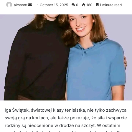
airsportt
S
October 15, 2025
0
180
1 minute read
e
n
d
a
n
e
m
a
i
l
Iga Świątek, światowej klasy tenisistka, nie tylko zachwyca
swoją grą na kortach, ale także pokazuje, że siła i wsparcie
rodziny są nieocenione w drodze na szczyt. W ostatnim