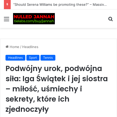
BREAKING: Alex Eala Leaves Filipino Fans on an Emotional Rollercoaster After Revealing Her Latest Fitness Update Following Ankle Scare, as She Opens Up About Her…
Menu
S
fo
Home
/
Headlines
Headlines
Sport
Tennis
Podwójny urok, podwójna
siła: Iga Świątek i jej siostra
– miłość, uśmiechy i
sekrety, które ich
zjednoczyły