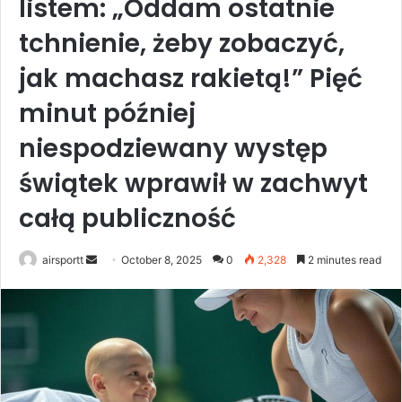
listem: „Oddam ostatnie
tchnienie, żeby zobaczyć,
jak machasz rakietą!” Pięć
minut później
niespodziewany występ
świątek wprawił w zachwyt
całą publiczność
airsportt
S
October 8, 2025
0
2,328
2 minutes read
e
n
d
a
n
e