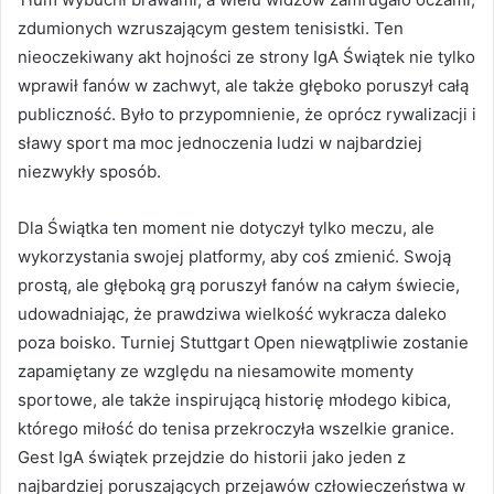
zdumionych wzruszającym gestem tenisistki. Ten
nieoczekiwany akt hojności ze strony IgA Świątek nie tylko
wprawił fanów w zachwyt, ale także głęboko poruszył całą
publiczność. Było to przypomnienie, że oprócz rywalizacji i
sławy sport ma moc jednoczenia ludzi w najbardziej
niezwykły sposób.
Dla Świątka ten moment nie dotyczył tylko meczu, ale
wykorzystania swojej platformy, aby coś zmienić. Swoją
prostą, ale głęboką grą poruszył fanów na całym świecie,
udowadniając, że prawdziwa wielkość wykracza daleko
poza boisko. Turniej Stuttgart Open niewątpliwie zostanie
zapamiętany ze względu na niesamowite momenty
sportowe, ale także inspirującą historię młodego kibica,
którego miłość do tenisa przekroczyła wszelkie granice.
Gest IgA świątek przejdzie do historii jako jeden z
najbardziej poruszających przejawów człowieczeństwa w