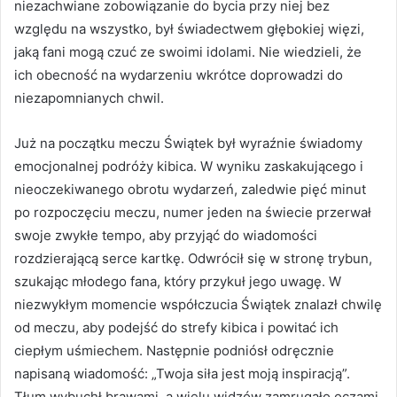
niezachwiane zobowiązanie do bycia przy niej bez
względu na wszystko, był świadectwem głębokiej więzi,
jaką fani mogą czuć ze swoimi idolami. Nie wiedzieli, że
ich obecność na wydarzeniu wkrótce doprowadzi do
niezapomnianych chwil.
Już na początku meczu Świątek był wyraźnie świadomy
emocjonalnej podróży kibica. W wyniku zaskakującego i
nieoczekiwanego obrotu wydarzeń, zaledwie pięć minut
po rozpoczęciu meczu, numer jeden na świecie przerwał
swoje zwykłe tempo, aby przyjąć do wiadomości
rozdzierającą serce kartkę. Odwrócił się w stronę trybun,
szukając młodego fana, który przykuł jego uwagę. W
niezwykłym momencie współczucia Świątek znalazł chwilę
od meczu, aby podejść do strefy kibica i powitać ich
ciepłym uśmiechem. Następnie podniósł odręcznie
napisaną wiadomość: „Twoja siła jest moją inspiracją”.
Tłum wybuchł brawami, a wielu widzów zamrugało oczami,