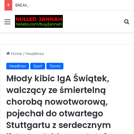
BREAKING: F1 Star’s Dream Summer Break Ends in Disaster After Heart-Stopping Theft, as His 10-Word Message to the Criminals Sparks Huge Reaction
Menu
S
fo
Home
/
Headlines
Headlines
Sport
Tennis
Młody kibic IgA Świątek,
walczący ze śmiertelną
chorobą nowotworową,
pojechał do otwartego
Stuttgartu z serdecznym