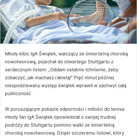
m
a
i
l
Młody kibic IgA Świątek, walczący ze śmiertelną chorobą
nowotworową, pojechał do otwartego Stuttgartu z
serdecznym listem: „Oddam ostatnie tchnienie, żeby
zobaczyć, jak machasz rakietą!” Pięć minut później
niespodziewany występ świątek wprawił w zachwyt całą
publiczność
W poruszającym pokazie odporności i miłości do tenisa
młody fan IgA Świątek opowiedział o swojej trudnej
podróży do Stuttgartu pomimo walki ze śmiertelną
chorobą nowotworową. Dzięki szczeremu listowi, który