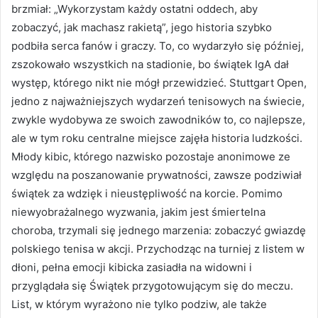
brzmiał: „Wykorzystam każdy ostatni oddech, aby
zobaczyć, jak machasz rakietą”, jego historia szybko
podbiła serca fanów i graczy. To, co wydarzyło się później,
zszokowało wszystkich na stadionie, bo świątek IgA dał
występ, którego nikt nie mógł przewidzieć. Stuttgart Open,
jedno z najważniejszych wydarzeń tenisowych na świecie,
zwykle wydobywa ze swoich zawodników to, co najlepsze,
ale w tym roku centralne miejsce zajęła historia ludzkości.
Młody kibic, którego nazwisko pozostaje anonimowe ze
względu na poszanowanie prywatności, zawsze podziwiał
świątek za wdzięk i nieustępliwość na korcie. Pomimo
niewyobrażalnego wyzwania, jakim jest śmiertelna
choroba, trzymali się jednego marzenia: zobaczyć gwiazdę
polskiego tenisa w akcji. Przychodząc na turniej z listem w
dłoni, pełna emocji kibicka zasiadła na widowni i
przyglądała się Świątek przygotowującym się do meczu.
List, w którym wyrażono nie tylko podziw, ale także