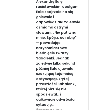
Alexandrę Ealę
rasistowskimi obelgami.
Eala spojrzała na nią
gniewnie i
odpowiedziała zaledwie
ośmioma ostrymi
słowami: „Nie patrz na
mnie. Spójrz, co robię”.
— powodując
natychmiastowe
blednięcie twarzy
Sabalenki. Jednak
zaledwie kilka sekund
później Eala ujawniła
szokującą tajemnicę
dotyczącą ukrytej
przeszłości Sabalenki,
której nikt się nie
spodziewał… i
całkowicie odwróciła
sytuację…
December 1, 2025