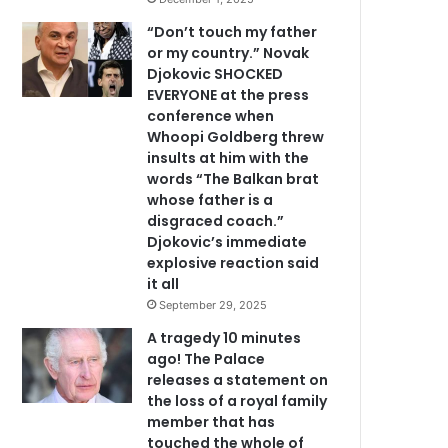
“Don’t touch my father
or my country.” Novak
Djokovic SHOCKED
EVERYONE at the press
conference when
Whoopi Goldberg threw
insults at him with the
words “The Balkan brat
whose father is a
disgraced coach.”
Djokovic’s immediate
explosive reaction said
it all
September 29, 2025
A tragedy 10 minutes
ago! The Palace
releases a statement on
the loss of a royal family
member that has
touched the whole of