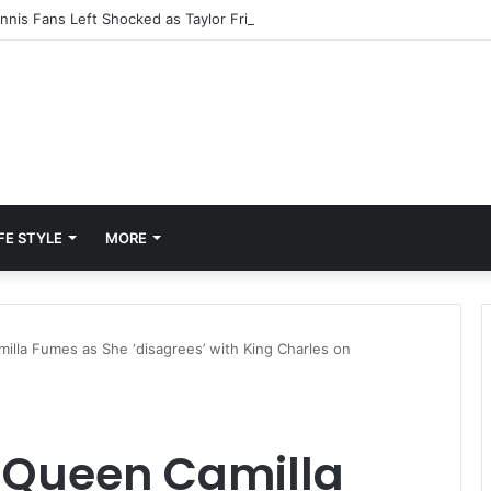
FE STYLE
MORE
lla Fumes as She ‘disagrees’ with King Charles on
 Queen Camilla