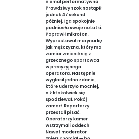
niemal performatywna.
Prawdziwy szok nastąpił
jednak 47 sekund
później. Iga spokojnie
podniosła swoje notatki.
Poprawił mikrofon.
Wyprostował marynarkę
jak mężczyzna, który ma
zamiar zmienić się z
grzecznego sportowca
w precyzyjnego
operatora. Następnie
wygłosił jedno zdanie,
które uderzyło mocniej,
niż ktokolwiek się
spodziewał. Pokój
zamarł. Reporterzy
przestali pisać.
Operatorzy kamer
wstrzymali oddech.
Nawet moderator
znieruchomiał — bo