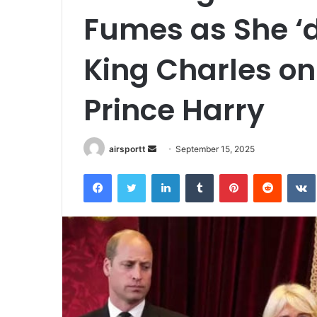
Fumes as She ‘d
King Charles on
Prince Harry
airsportt
S
September 15, 2025
e
Facebook
Twitter
LinkedIn
Tumblr
Pinterest
Reddit
VK
n
d
a
n
e
m
a
i