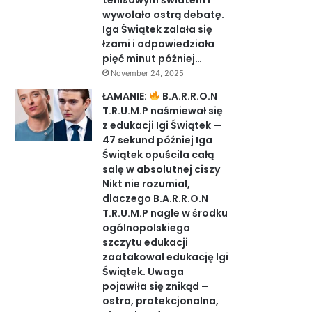
tenisowym światem i
wywołało ostrą debatę.
Iga Świątek zalała się
łzami i odpowiedziała
pięć minut później…
November 24, 2025
ŁAMANIE:
B.A.R.R.O.N
T.R.U.M.P naśmiewał się
z edukacji Igi Świątek —
47 sekund później Iga
Świątek opuściła całą
salę w absolutnej ciszy
Nikt nie rozumiał,
dlaczego B.A.R.R.O.N
T.R.U.M.P nagle w środku
ogólnopolskiego
szczytu edukacji
zaatakował edukację Igi
Świątek. Uwaga
pojawiła się znikąd –
ostra, protekcjonalna,