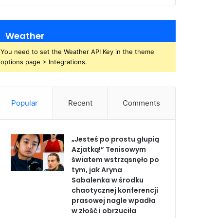
Weather
You need to set the Weather API Key in the theme
options page > Integrations.
Popular
Recent
Comments
„Jesteś po prostu głupią
Azjatką!” Tenisowym
światem wstrząsnęło po
tym, jak Aryna
Sabalenka w środku
chaotycznej konferencji
prasowej nagle wpadła
w złość i obrzuciła