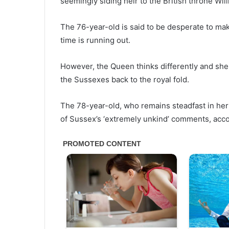
seemingly siding heir to the British throne Will
The 76-year-old is said to be desperate to m
time is running out.
However, the Queen thinks differently and she 
the Sussexes back to the royal fold.
The 78-year-old, who remains steadfast in her s
of Sussex’s ‘extremely unkind’ comments, acco