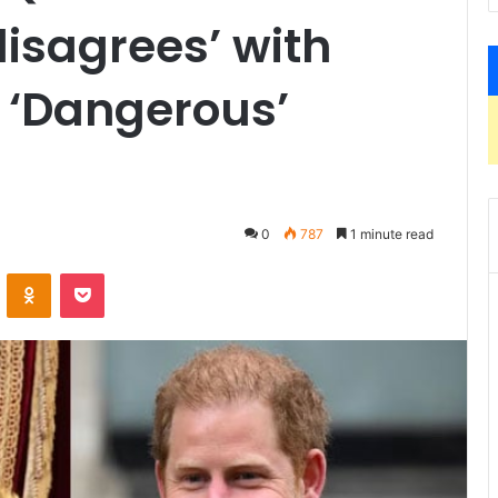
isagrees’ with
 ‘Dangerous’
0
787
1 minute read
ontakte
Odnoklassniki
Pocket