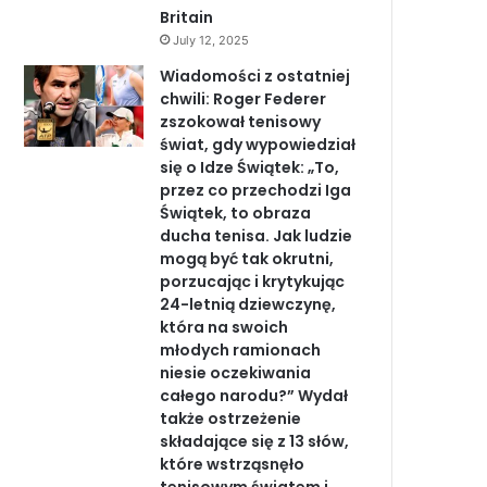
Britain
July 12, 2025
Wiadomości z ostatniej
chwili: Roger Federer
zszokował tenisowy
świat, gdy wypowiedział
się o Idze Świątek: „To,
przez co przechodzi Iga
Świątek, to obraza
ducha tenisa. Jak ludzie
mogą być tak okrutni,
porzucając i krytykując
24-letnią dziewczynę,
która na swoich
młodych ramionach
niesie oczekiwania
całego narodu?” Wydał
także ostrzeżenie
składające się z 13 słów,
które wstrząsnęło