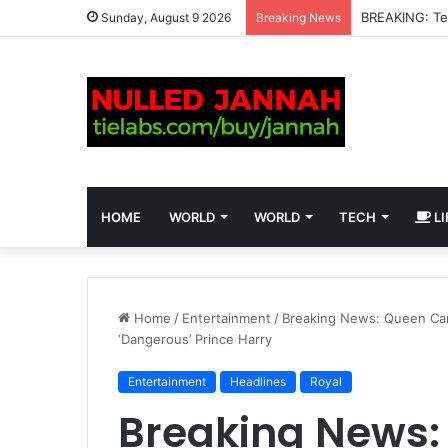
Sunday, August 9 2026
Breaking News
HOME
WORLD
WORLD
TECH
LI
Home
/
Entertainment
/
Breaking News: Queen Cami
‘Dangerous’ Prince Harry
Entertainment
Headlines
Royal
Breaking News: