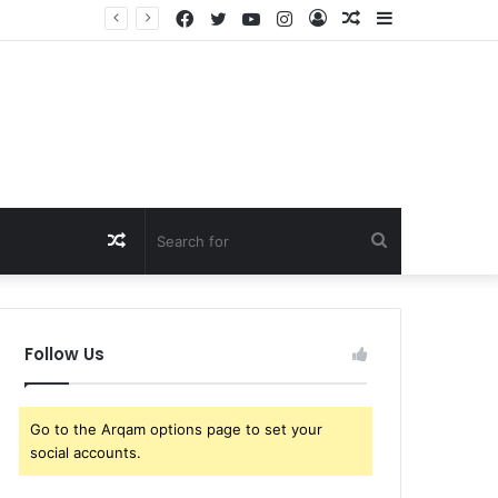
Facebook
Twitter
YouTube
Instagram
Log
Random
Sidebar
BREAKING: Tennis Fans Left Shocked as Taylor Fritz Reveals the Identity of His New Crush Following His Breakup with Morgan Riddle and Sends Her a Sur…
In
Article
Random
Search
Article
for
Follow Us
Go to the Arqam options page to set your
social accounts.