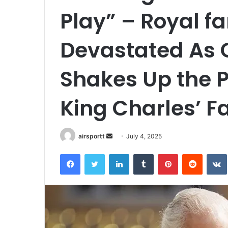
Play” – Royal fa
Devastated As 
Shakes Up the P
King Charles’ F
airsportt
S
July 4, 2025
e
Facebook
Twitter
LinkedIn
Tumblr
Pinterest
Reddit
VK
n
d
a
n
e
m