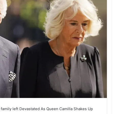
 family left Devastated As Queen Camilla Shakes Up