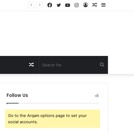
Facebook
Twitter
YouTube
Instagram
Log
Random
Sidebar
That’s Crazy! Kim Kardashian Draws Fierce Support from Lewis Hamilton Fans After Cruel Online Comment, as Furious Reactions Flood Social Media: “Don’t Insult His…
In
Article
Random
Search
Article
for
Follow Us
Go to the Arqam options page to set your
social accounts.