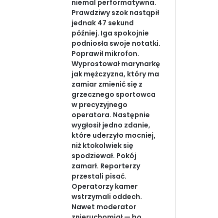
niemal performatywna.
Prawdziwy szok nastąpił
jednak 47 sekund
później. Iga spokojnie
podniosła swoje notatki.
Poprawił mikrofon.
Wyprostował marynarkę
jak mężczyzna, który ma
zamiar zmienić się z
grzecznego sportowca
w precyzyjnego
operatora. Następnie
wygłosił jedno zdanie,
które uderzyło mocniej,
niż ktokolwiek się
spodziewał. Pokój
zamarł. Reporterzy
przestali pisać.
Operatorzy kamer
wstrzymali oddech.
Nawet moderator
znieruchomiał — bo