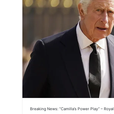
a
i
l
Breaking News: “Camilla’s Power Play” – Royal