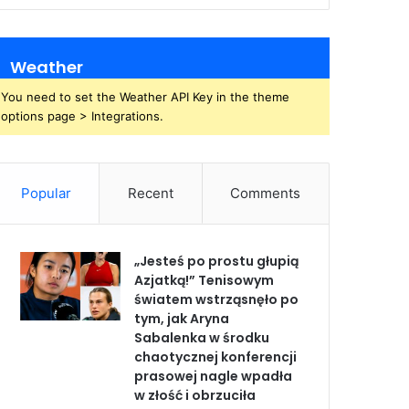
Weather
You need to set the Weather API Key in the theme
options page > Integrations.
Popular
Recent
Comments
„Jesteś po prostu głupią
Azjatką!” Tenisowym
światem wstrząsnęło po
tym, jak Aryna
Sabalenka w środku
chaotycznej konferencji
prasowej nagle wpadła
w złość i obrzuciła