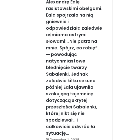
Alexandrę Ealę
rasistowskimi obelgami.
Eala spojrzała na nią
gniewnie i
odpowiedziała zaledwie
ośmioma ostrymi
słowami: „Nie patrz na
mnie. Spójrz, co robię”.
— powodując
natychmiastowe
blednięcie twarzy
Sabalenki. Jednak
zaledwie kilka sekund
później Eala ujawniła
szokującą tajemnicę
dotyczącą ukrytej
przeszłości Sabalenki,
której nikt się nie
spodziewał… i
całkowicie odwróciła
sytuację…
December 1, 2025