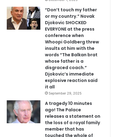
“Don’t touch my father
or my country.” Novak
Djokovic SHOCKED
EVERYONE at the press
conference when
Whoopi Goldberg threw
insults at him with the
words “The Balkan brat
whose father is a
disgraced coach.”
Djokovic’s immediate
explosive reaction said
it all
September 29, 2025
A tragedy 10 minutes
ago! The Palace
releases a statement on
the loss of a royal family
member that has
touched the whole of