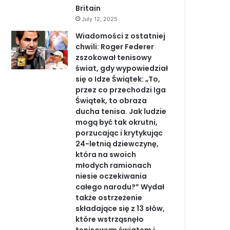
Britain
July 12, 2025
Wiadomości z ostatniej
chwili: Roger Federer
zszokował tenisowy
świat, gdy wypowiedział
się o Idze Świątek: „To,
przez co przechodzi Iga
Świątek, to obraza
ducha tenisa. Jak ludzie
mogą być tak okrutni,
porzucając i krytykując
24-letnią dziewczynę,
która na swoich
młodych ramionach
niesie oczekiwania
całego narodu?” Wydał
także ostrzeżenie
składające się z 13 słów,
które wstrząsnęło