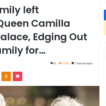
mily left
Queen Camilla
alace, Edging Out
amily for…
0
1,146
1 minute read
ontakte
Odnoklassniki
Pocket