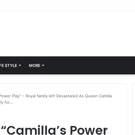
FE STYLE
MORE
Power Play” – Royal family left Devastated As Queen Camilla
ly for…
 “Camilla’s Power