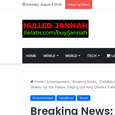
Saturday, August 8 2026
Breaking News
HOME
WORLD
WORLD
TECH
LI
Home
/
Entertainment
/
Breaking News: “Camilla’s 
Shakes Up the Palace, Edging Out King Charles’ Fami
Entertainment
Headlines
Royal
Breaking News: