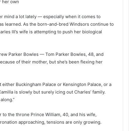
or her own
 mind a lot lately — especially when it comes to
has learned. As the born-and-bred Windsors continue to
es III’s wife is attempting to push her biological
drew Parker Bowles — Tom Parker Bowles, 48, and
ecause of their mother, but she’s been flexing her
at either Buckingham Palace or Kensington Palace, or a
milla is slowly but surely icing out Charles’ family.
 along.”
er to the throne Prince William, 40, and his wife,
oronation approaching, tensions are only growing.