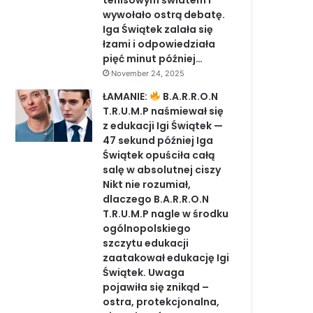
tenisowym światem i
wywołało ostrą debatę.
Iga Świątek zalała się
łzami i odpowiedziała
pięć minut później…
November 24, 2025
ŁAMANIE:
B.A.R.R.O.N
T.R.U.M.P naśmiewał się
z edukacji Igi Świątek —
47 sekund później Iga
Świątek opuściła całą
salę w absolutnej ciszy
Nikt nie rozumiał,
dlaczego B.A.R.R.O.N
T.R.U.M.P nagle w środku
ogólnopolskiego
szczytu edukacji
zaatakował edukację Igi
Świątek. Uwaga
pojawiła się znikąd –
ostra, protekcjonalna,