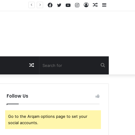
Facebook
Twitter
YouTube
Instagram
Log
Random
Sidebar
Just In: Tennis Fans Left Intrigued as Emma Raducanu’s Company Takes Unusual Step to Delay Financial Accounts, Fueling Fresh Speculation Over Her…
In
Article
Random
Search
Article
for
Follow Us
Go to the Arqam options page to set your
social accounts.