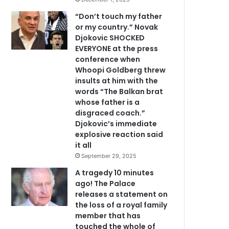
“Don’t touch my father
or my country.” Novak
Djokovic SHOCKED
EVERYONE at the press
conference when
Whoopi Goldberg threw
insults at him with the
words “The Balkan brat
whose father is a
disgraced coach.”
Djokovic’s immediate
explosive reaction said
it all
September 29, 2025
A tragedy 10 minutes
ago! The Palace
releases a statement on
the loss of a royal family
member that has
touched the whole of