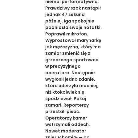
niemal performatywna.
Prawdziwy szok nastąpił
jednak 47 sekund
później. Iga spokojnie
podniosła swoje notatki.
Poprawił mikrofon.
Wyprostował marynarkę
jak mężczyzna, który ma
zamiar zmienić się z
grzecznego sportowca
w precyzyjnego
operatora. Następnie
wygłosił jedno zdanie,
które uderzyło mocniej,
niż ktokolwiek się
spodziewał. Pokój
zamarł. Reporterzy
przestali pisać.
Operatorzy kamer
wstrzymali oddech.
Nawet moderator
znieruchomiał — bo