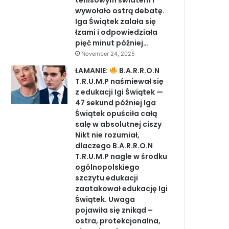
tenisowym światem i
wywołało ostrą debatę.
Iga Świątek zalała się
łzami i odpowiedziała
pięć minut później…
November 24, 2025
ŁAMANIE:
B.A.R.R.O.N
T.R.U.M.P naśmiewał się
z edukacji Igi Świątek —
47 sekund później Iga
Świątek opuściła całą
salę w absolutnej ciszy
Nikt nie rozumiał,
dlaczego B.A.R.R.O.N
T.R.U.M.P nagle w środku
ogólnopolskiego
szczytu edukacji
zaatakował edukację Igi
Świątek. Uwaga
pojawiła się znikąd –
ostra, protekcjonalna,