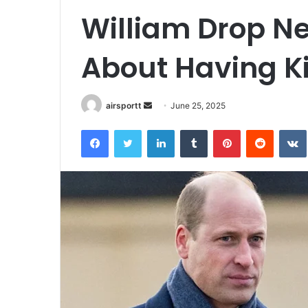
William Drop N
About Having Ki
airsportt
S
June 25, 2025
e
Facebook
Twitter
LinkedIn
Tumblr
Pinterest
Reddit
VK
n
d
a
n
e
m
a
i
l