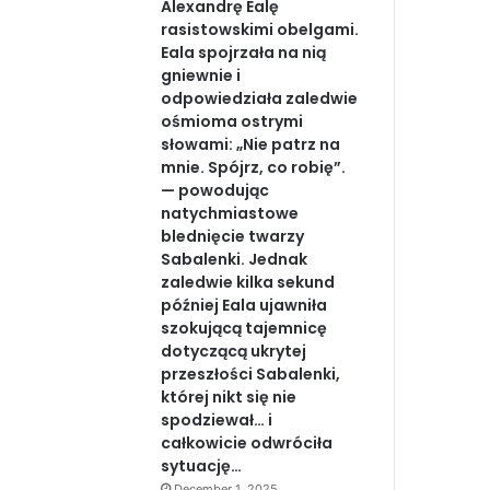
Alexandrę Ealę
rasistowskimi obelgami.
Eala spojrzała na nią
gniewnie i
odpowiedziała zaledwie
ośmioma ostrymi
słowami: „Nie patrz na
mnie. Spójrz, co robię”.
— powodując
natychmiastowe
blednięcie twarzy
Sabalenki. Jednak
zaledwie kilka sekund
później Eala ujawniła
szokującą tajemnicę
dotyczącą ukrytej
przeszłości Sabalenki,
której nikt się nie
spodziewał… i
całkowicie odwróciła
sytuację…
December 1, 2025