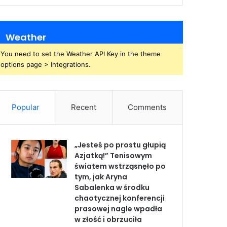
Weather
You need to set the Weather API Key in the theme
options page > Integrations.
Popular
Recent
Comments
„Jesteś po prostu głupią
Azjatką!” Tenisowym
światem wstrząsnęło po
tym, jak Aryna
Sabalenka w środku
chaotycznej konferencji
prasowej nagle wpadła
w złość i obrzuciła