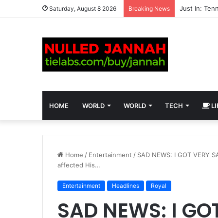
Saturday, August 8 2026
Breaking News
HOME
WORLD
WORLD
TECH
LI
Home
/
Entertainment
/
SAD NEWS: I GOT VERY SAD
affected His…
Entertainment
Headlines
Royal
SAD NEWS: I GOT