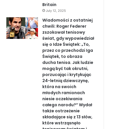
Britain
July 12, 2025
Wiadomości z ostatniej
chwili: Roger Federer
zszokował tenisowy
świat, gdy wypowiedział
się o Idze Świątek: „To,
przez co przechodzi Iga
Świątek, to obraza
ducha tenisa. Jak ludzie
mogą być tak okrutni,
porzucając i krytykując
24-letnią dziewczynę,
która na swoich
młodych ramionach
niesie oczekiwania
całego narodu?” Wydał
także ostrzeżenie
składające się z 13 słów,
które wstrząsnęło