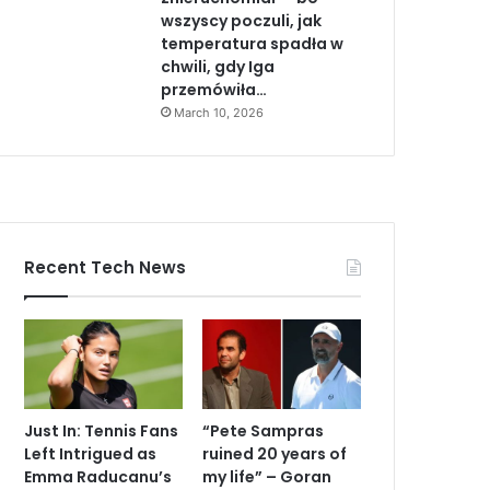
wszyscy poczuli, jak
temperatura spadła w
chwili, gdy Iga
przemówiła…
March 10, 2026
Recent Tech News
Just In: Tennis Fans
“Pete Sampras
Left Intrigued as
ruined 20 years of
Emma Raducanu’s
my life” – Goran