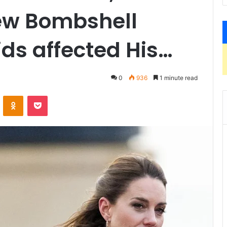
ew Bombshell
ds affected His…
0
936
1 minute read
ontakte
Odnoklassniki
Pocket