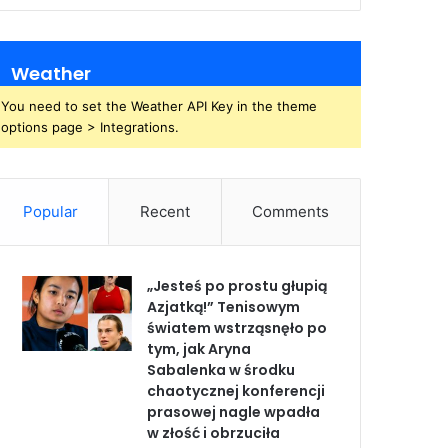
Weather
You need to set the Weather API Key in the theme
options page > Integrations.
Popular
Recent
Comments
„Jesteś po prostu głupią
Azjatką!” Tenisowym
światem wstrząsnęło po
tym, jak Aryna
Sabalenka w środku
chaotycznej konferencji
prasowej nagle wpadła
w złość i obrzuciła