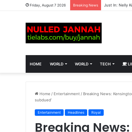
Friday, August 7 2026
Breaking News
HOME
WORLD
WORLD
TECH
LI
Home
/
Entertainment
/
Breaking News: Kensington
subdued’
Entertainment
Headlines
Royal
Breaking News: