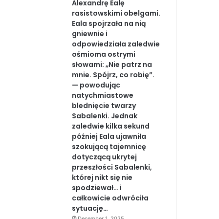
Alexandrę Ealę
rasistowskimi obelgami.
Eala spojrzała na nią
gniewnie i
odpowiedziała zaledwie
ośmioma ostrymi
słowami: „Nie patrz na
mnie. Spójrz, co robię”.
— powodując
natychmiastowe
blednięcie twarzy
Sabalenki. Jednak
zaledwie kilka sekund
później Eala ujawniła
szokującą tajemnicę
dotyczącą ukrytej
przeszłości Sabalenki,
której nikt się nie
spodziewał… i
całkowicie odwróciła
sytuację…
December 1, 2025