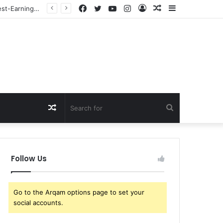
Facebook
Twitter
YouTube
Instagram
Log
Random
Sidebar
Just In: Coco Gauff Ignites a Firestorm Across the Tennis World as Her Powerful Remarks on the Transgender Athlete Debate Leave Fans Bitterly Divided
In
Article
Random
Search
Article
for
Follow Us
Go to the Arqam options page to set your
social accounts.