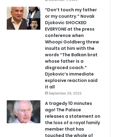
“Don’t touch my father
or my country.” Novak
Djokovic SHOCKED
EVERYONE at the press
conference when
Whoopi Goldberg threw
insults at him with the
words “The Balkan brat
whose father is a
disgraced coach.”
Djokovic’s immediate
explosive reaction said
it all
September 29, 2025
A tragedy 10 minutes
ago! The Palace
releases a statement on
the loss of a royal family
member that has
touched the whole of