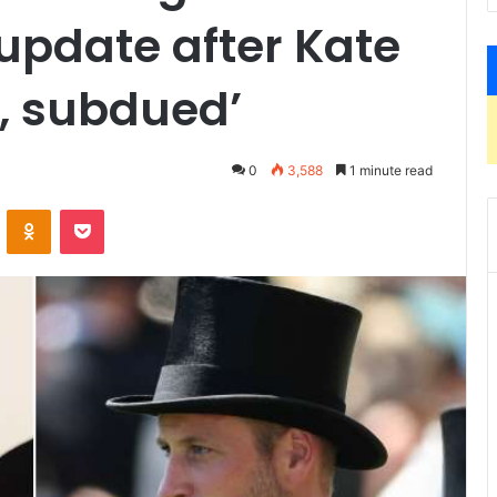
update after Kate
, subdued’
0
3,588
1 minute read
ontakte
Odnoklassniki
Pocket