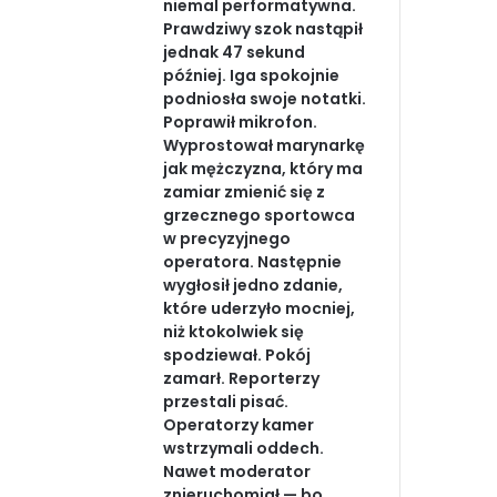
niemal performatywna.
Prawdziwy szok nastąpił
jednak 47 sekund
później. Iga spokojnie
podniosła swoje notatki.
Poprawił mikrofon.
Wyprostował marynarkę
jak mężczyzna, który ma
zamiar zmienić się z
grzecznego sportowca
w precyzyjnego
operatora. Następnie
wygłosił jedno zdanie,
które uderzyło mocniej,
niż ktokolwiek się
spodziewał. Pokój
zamarł. Reporterzy
przestali pisać.
Operatorzy kamer
wstrzymali oddech.
Nawet moderator
znieruchomiał — bo