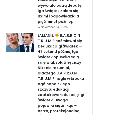
tenisowym światem i
wywołało ostrą debatę.
Iga Świątek zalała się
łzami i odpowiedziała
pięć minut później…
November 24, 2025
ŁAMANIE:
B.A.R.R.O.N
T.R.U.M.P naśmiewał się
z edukacji Igi Świątek —
47 sekund później Iga
Świątek opuściła całą
salę w absolutnej ciszy
Nikt nie rozumiał,
dlaczego B.A.R.R.O.N
T.R.U.M.P nagle w środku
ogólnopolskiego
szczytu edukacji
zaatakował edukację Igi
Świątek. Uwaga
pojawiła się znikąd –
ostra, protekcjonalna,