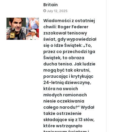
Britain
July 12, 2025
Wiadomości z ostatniej
chwili: Roger Federer
zszokował tenisowy
świat, gdy wypowiedział
się o Idze Świątek: „To,
przez co przechodzi Iga
Świątek, to obraza
ducha tenisa. Jak ludzie
mogą być tak okrutni,
porzucając i krytykując
24-letnią dziewczynę,
która na swoich
młodych ramionach
niesie oczekiwania
całego narodu?” Wydał
także ostrzeżenie
składające się z 13 słów,
które wstrząsnęło