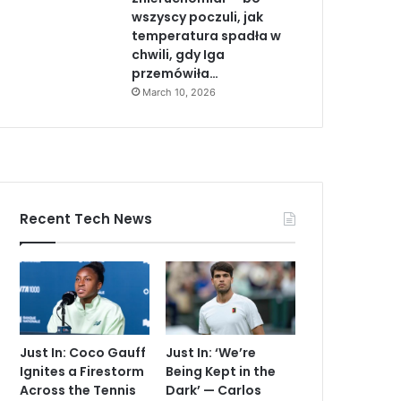
wszyscy poczuli, jak
temperatura spadła w
chwili, gdy Iga
przemówiła…
March 10, 2026
Recent Tech News
Just In: Coco Gauff
Just In: ‘We’re
Ignites a Firestorm
Being Kept in the
Across the Tennis
Dark’ — Carlos