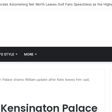
FE STYLE
MORE
 Palace shares William update after Kate leaves him ‘sad,
 Kensington Palace