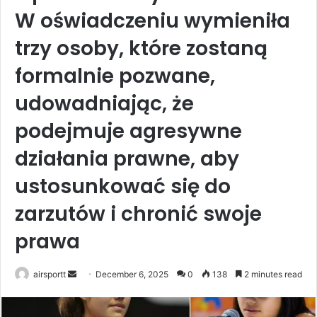
W oświadczeniu wymieniła
trzy osoby, które zostaną
formalnie pozwane,
udowadniając, że
podejmuje agresywne
działania prawne, aby
ustosunkować się do
zarzutów i chronić swoje
prawa
airsportt
S
December 6, 2025
0
138
2 minutes read
e
n