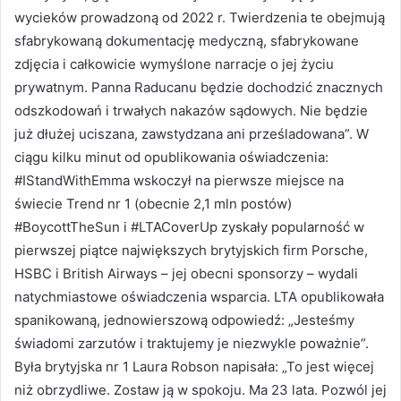
wycieków prowadzoną od 2022 r. Twierdzenia te obejmują
sfabrykowaną dokumentację medyczną, sfabrykowane
zdjęcia i całkowicie wymyślone narracje o jej życiu
prywatnym. Panna Raducanu będzie dochodzić znacznych
odszkodowań i trwałych nakazów sądowych. Nie będzie
już dłużej uciszana, zawstydzana ani prześladowana”. W
ciągu kilku minut od opublikowania oświadczenia:
#IStandWithEmma wskoczył na pierwsze miejsce na
świecie Trend nr 1 (obecnie 2,1 mln postów)
#BoycottTheSun i #LTACoverUp zyskały popularność w
pierwszej piątce największych brytyjskich firm Porsche,
HSBC i British Airways – jej obecni sponsorzy – wydali
natychmiastowe oświadczenia wsparcia. LTA opublikowała
spanikowaną, jednowierszową odpowiedź: „Jesteśmy
świadomi zarzutów i traktujemy je niezwykle poważnie”.
Była brytyjska nr 1 Laura Robson napisała: „To jest więcej
niż obrzydliwe. Zostaw ją w spokoju. Ma 23 lata. Pozwól jej