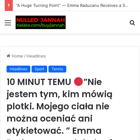
Just In: Lewis Hamilton Hit with Harsh Reality as Ferrari World Championship Dream Faces a Major Reality Check — F1 Star’s Title Ambitions Put Under Intense Pressure Amid Growing Questions Over His…
Menu
S
fo
Home
/
Headlines
Headlines
Sport
Tennis
10 MINUT TEMU
”Nie
jestem tym, kim mówią
plotki. Mojego ciała nie
można oceniać ani
etykietować. ” Emma