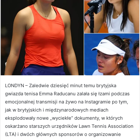
d
a
n
e
m
a
i
l
LONDYN – Zaledwie dziesięć minut temu brytyjska
gwiazda tenisa Emma Raducanu zalała się łzami podczas
emocjonalnej transmisji na żywo na Instagramie po tym,
jak w brytyjskich i międzynarodowych mediach
eksplodowały nowe „wyciekłe” dokumenty, w których
oskarżano starszych urzędników Lawn Tennis Association
(LTA) i dwóch głównych sponsorów o organizowanie