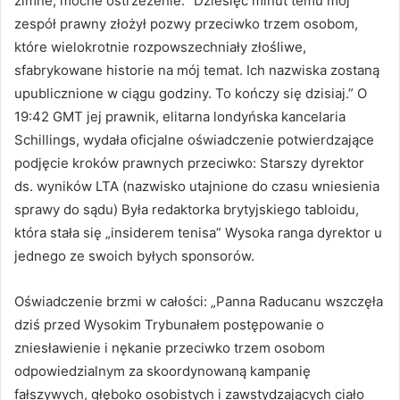
zimne, mocne ostrzeżenie: “Dziesięć minut temu mój
zespół prawny złożył pozwy przeciwko trzem osobom,
które wielokrotnie rozpowszechniały złośliwe,
sfabrykowane historie na mój temat. Ich nazwiska zostaną
upublicznione w ciągu godziny. To kończy się dzisiaj.” O
19:42 GMT jej prawnik, elitarna londyńska kancelaria
Schillings, wydała oficjalne oświadczenie potwierdzające
podjęcie kroków prawnych przeciwko: Starszy dyrektor
ds. wyników LTA (nazwisko utajnione do czasu wniesienia
sprawy do sądu) Była redaktorka brytyjskiego tabloidu,
która stała się „insiderem tenisa” Wysoka ranga dyrektor u
jednego ze swoich byłych sponsorów.
Oświadczenie brzmi w całości: „Panna Raducanu wszczęła
dziś przed Wysokim Trybunałem postępowanie o
zniesławienie i nękanie przeciwko trzem osobom
odpowiedzialnym za skoordynowaną kampanię
fałszywych, głęboko osobistych i zawstydzających ciało