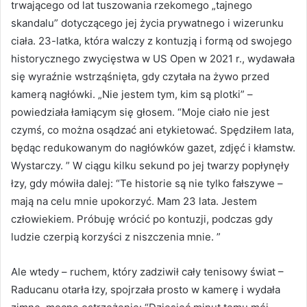
trwającego od lat tuszowania rzekomego „tajnego
skandalu” dotyczącego jej życia prywatnego i wizerunku
ciała. 23-latka, która walczy z kontuzją i formą od swojego
historycznego zwycięstwa w US Open w 2021 r., wydawała
się wyraźnie wstrząśnięta, gdy czytała na żywo przed
kamerą nagłówki. „Nie jestem tym, kim są plotki” –
powiedziała łamiącym się głosem. “Moje ciało nie jest
czymś, co można osądzać ani etykietować. Spędziłem lata,
będąc redukowanym do nagłówków gazet, zdjęć i kłamstw.
Wystarczy. ” W ciągu kilku sekund po jej twarzy popłynęły
łzy, gdy mówiła dalej: “Te historie są nie tylko fałszywe –
mają na celu mnie upokorzyć. Mam 23 lata. Jestem
człowiekiem. Próbuję wrócić po kontuzji, podczas gdy
ludzie czerpią korzyści z niszczenia mnie. ”
Ale wtedy – ruchem, który zadziwił cały tenisowy świat –
Raducanu otarła łzy, spojrzała prosto w kamerę i wydała