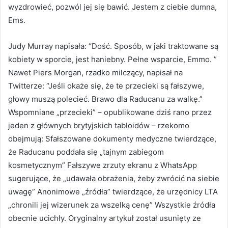
wyzdrowieć, pozwól jej się bawić. Jestem z ciebie dumna,
Ems.
Judy Murray napisała: “Dość. Sposób, w jaki traktowane są
kobiety w sporcie, jest haniebny. Pełne wsparcie, Emmo. ”
Nawet Piers Morgan, rzadko milczący, napisał na
Twitterze: “Jeśli okaże się, że te przecieki są fałszywe,
głowy muszą polecieć. Brawo dla Raducanu za walkę.”
Wspomniane „przecieki” – opublikowane dziś rano przez
jeden z głównych brytyjskich tabloidów – rzekomo
obejmują: Sfałszowane dokumenty medyczne twierdzące,
że Raducanu poddała się „tajnym zabiegom
kosmetycznym” Fałszywe zrzuty ekranu z WhatsApp
sugerujące, że „udawała obrażenia, żeby zwrócić na siebie
uwagę” Anonimowe „źródła” twierdzące, że urzędnicy LTA
„chronili jej wizerunek za wszelką cenę” Wszystkie źródła
obecnie ucichły. Oryginalny artykuł został usunięty ze